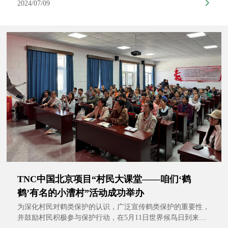
2024/07/09
生态的“双向奔赴”，6月27日，由中国水产学会与大自然保护
协会（TNC）主办的修复性水产养殖研讨会在广东省广州市举
行。广东省农业技术推广中心、美国东北大学、弗吉尼亚海洋
科学研究所、中国水产科学研究院南海水产研究所、中国海洋
大学、自然资源部第三海
TNC中国北京项目“村民大课堂——咱们‘鹤
鹤’有名的小漕村”活动成功举办
为深化村民对鹤类保护的认识，广泛宣传鹤类保护的重要性，
并鼓励村民积极参与保护行动，在5月11日世界候鸟日到来之