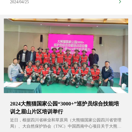
2024/04/25
熊猫玩耍的视频。由于拍摄角度的原因，从视频中看这两只大
熊猫体型差距并不十分明显。老树洞3年来一直持续拍摄到大
熊猫活动，但两只大熊猫同框活动还是首次被拍到。
2024大熊猫国家公园“3000+”巡护员综合技能培
训之眉山片区培训举行
近日，根据四川省林业和草原局（大熊猫国家公园四川省管理
局）、大自然保护协会（TNC）中国西南中心项目关于大熊猫