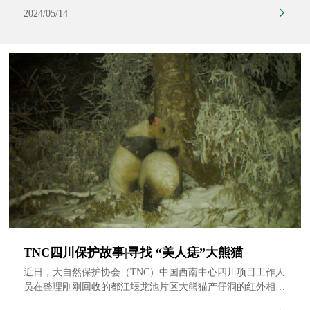
际，大自然保护协会（TNC）与北京市园林绿化局联合在北京
2024/05/14
市密云区太师屯镇小漕村村委会成功举办村民大课堂（第二
期）——咱们“鹤鹤”有名的小漕村。活动得到北京市密云水库
管理处、密云区园林绿化局、密云区太师屯镇政府、北京师范
大学生命科学学院、国际鹤类基金会以及广东省唯品会慈善基
金会的支持。
TNC四川保护故事|寻找 “美人痣”大熊猫
近日，大自然保护协会（TNC）中国西南中心四川项目工作人
员在整理刚刚回收的都江堰龙池片区大熊猫产仔洞的红外相机
数据时发现，安装在一个老树洞洞口的红外相机拍摄到一对大