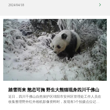
国家公园“3000+”巡护员综合技能培训合作计划，TNC与大熊
2024/04/18
猫国家公园眉山管理分局在瓦屋山联合举办了大熊猫国家公园
眉山片区2024年巡护员能力提升培训，眉山片区基层管护站巡
护员、生态巡护员共50余人参加培训。
踏雪而来 憨态可掬 野生大熊猫现身四川千佛山
近日，四川千佛山自然保护区绵阳市安州区管理处工作人员在
收集整理野外红外相机影像资料时，发现有3个拍摄点位记录
下了珍贵的野生大熊猫活动影像。