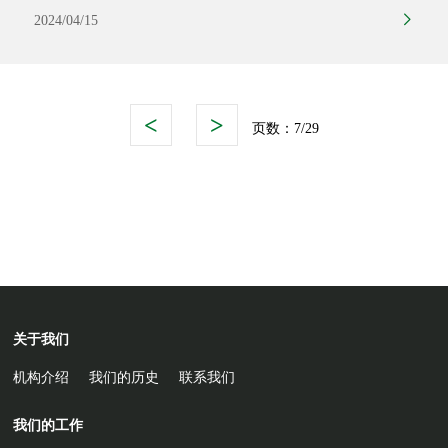
和草原局国际合作交流中心与大自然保护协会（TNC）2023年
2024/04/15
合作计划中关于小种群保护合作相关工作要求，4月9日，四川
省林草局（四川省公园局）在德阳召开了大熊猫国家公园小种
群保护与发展合作座谈会。
<
>
页数：
7/29
关于我们
机构介绍
我们的历史
联系我们
我们的工作