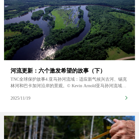
河流更新：六个激发希望的故事（下）
TNC全球保护故事4.亚马孙河流域：适应新气候兴古河、锡克
林河和巴卡加河沿岸的景观。© Kevin Arnold亚马孙河流域是
自然界的一股力量。这片流域面积几乎与澳大利亚相当，栖息
2025/11/19
着2700种鱼类，生活着4700万人，以及400多个原住民群体。
但威胁正在加剧。采矿、污染和森林砍伐等正在蚕食这一全球
财富。气候变化使得不可预测的洪水和干旱时有发生，使那些
依赖亚马孙河及其支流作为交通要道的社区陷入困境——在这
片道路稀少的土地上