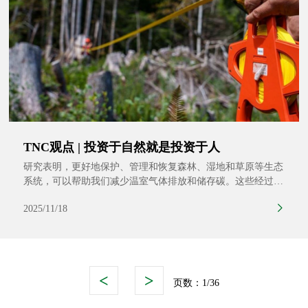
TNC观点 | 投资于自然就是投资于人
研究表明，更好地保护、管理和恢复森林、湿地和草原等生态
系统，可以帮助我们减少温室气体排放和储存碳。这些经过验
证且经济实惠的解决方案对于实现我们的气候目标十分必要。
2025/11/18
然而在全球范围内，支持这些重要的解决方案的资金仍严重不
足。
<
>
页数：
1/36