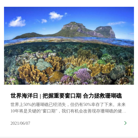
世界海洋日 | 把握重要窗口期 合力拯救珊瑚礁
世界上50%的珊瑚礁已经消失，但仍有50%幸存了下来。未来
10年将是关键的“窗口期”，我们有机会改善现存珊瑚礁的健康
状况，从而提高海岸带安全，保障世界各地沿海社区居民的生
2021/06/07
计。我们可以一起努力，确保珊瑚礁不仅能在现今的威胁下存
活，还能持续繁衍以造福我们的子孙后代。