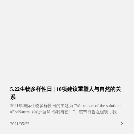
5.22生物多样性日 | 10项建议重塑人与自然的关
系
2021年国际生物多样性日的主题为 “We‘re part of the solutions
#ForNature（呵护自然·你我有份）”。该节日旨在强调，我们
每个人都是促进人类和地球产生积极变革、应对若干可持续发
2021/05/22
展挑战的强大动力。《生物多样性公约》秘书处认为，生物多
样性是解决一切包括气候、健康、粮食和水安全及可持续发展