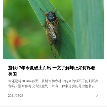
蛰伏17年今夏破土而出 一文了解蝉正如何席卷
美国
你还记得2004年春天，从树木和森林中传来的躲不开的刺耳声
音吗？那时你有没有注意到，常有一种带翅膀的昆虫附着在毫
无戒备的人身上？当这些大虫子随意飞来飞去的时候，是不是
2021/05/28
也会撞到你的头？