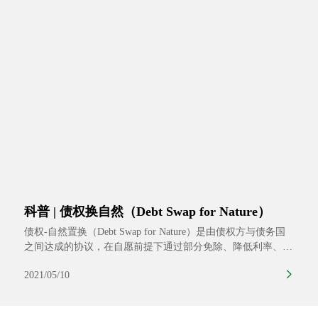
科普 | 债权换自然（Debt Swap for Nature）
债权-自然置换（Debt Swap for Nature）是由债权方与债务国
之间达成的协议，在自愿前提下通过部分免除、降低利率、延
长偿债期限等金融手段，优化、减免债务国的债务（或利
2021/05/10
率）。通过此项协议，债务国的债务得以重组而作为交换，债
务国则承诺保护其自然环境，将重组方案中的一部分债务等值
置换，投入到生态保护项目上。