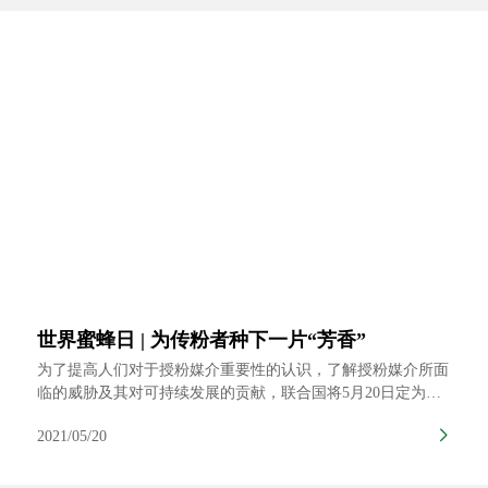
问题的关键和基础。
世界蜜蜂日 | 为传粉者种下一片“芳香”
为了提高人们对于授粉媒介重要性的认识，了解授粉媒介所面
临的威胁及其对可持续发展的贡献，联合国将5月20日定为世
界蜜蜂日。5月20日恰逢安东·扬沙 (Anton Janša) 的生日。安东
2021/05/20
·扬沙于18世纪在他的家乡斯洛文尼亚率先采用了现代养蜂技
术，并称赞蜜蜂“辛勤劳作，甘于寂寞”。