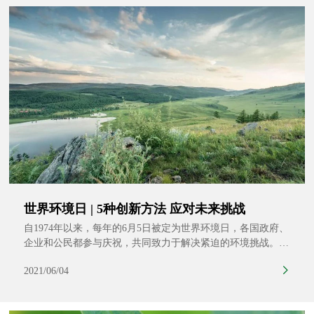
世界环境日 | 5种创新方法 应对未来挑战
自1974年以来，每年的6月5日被定为世界环境日，各国政府、
企业和公民都参与庆祝，共同致力于解决紧迫的环境挑战。今
年的主题是“生态系统恢复”，致力于“重启我们与自然的关
2021/06/04
系”。今年的世界环境日也标志着联合国“2021-2030年生态系
统恢复十年”倡议正式启动。今年世界环境日的中国主题是“人
与自然和谐共生”。