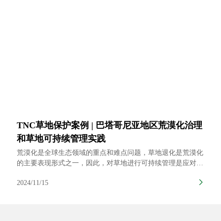
TNC草地保护案例 | 巴塔哥尼亚地区荒漠化治理
和草地可持续管理实践
荒漠化是全球生态领域的重点和难点问题，草地退化是荒漠化
的主要表现形式之一，因此，对草地进行可持续管理是应对荒
漠化的关键策略之一，它涉及到一系列的实践和政策措施，以
2024/11/15
保护和恢复草地生态系统，同时促进经济和社会的可持续发
展。