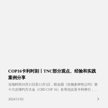
COP16卡利时刻丨TNC部分观点、经验和实践
案例分享
当地时间10月21日至11月1日，联合国《生物多样性公约》第
十六次缔约方大会（CBD COP 16）在哥伦比亚卡利举行，本
届会议主题为“与自然和平相处”。大会期间，缔约方代表通过
2024/11/02
双边、多边、全体会议等形成进行磋商，以解决在监测框架、
资源调动、遗传资源惠益共享等方面的待定事宜，大自然保护