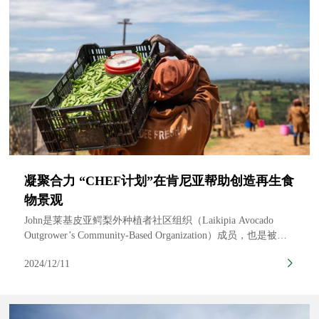
凝聚合力 “CHEF计划”在肯尼亚帮助创造再生食
物景观
John是莱基皮亚鳄梨外种植者社区组织（Laikipia Avocado
Outgrower’s Community-Based Organization）成员，也是被选
中支持种子创业的5名农民之一。通过微型企业支持计划信托
2024/12/11
基金（MESPT）和KEITT Exporters提供的培训和启动物资，
以及将作物卖回KEITT的出口机会，John的农场是大自然保护
协会（TNC）一项名为CHEF的新倡议的完美范例，该倡议将
合作伙伴聚集在一起，协调整个地区的农业努力，以应对气候