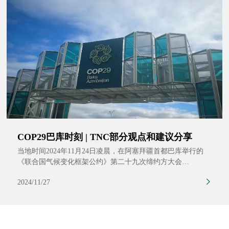
变化、采掘业和土地退化的威胁。
COP29巴库时刻 | TNC部分观点和建议分享
当地时间2024年11月24日凌晨，在阿塞拜疆首都巴库举行的
《联合国气候变化框架公约》第二十九次缔约方大会
（COP29）在延期30多个小时后闭幕。本次大会首要且紧迫的
2024/11/27
任务是确立新的气候融资目标，确保各国都能获得充足资源以
应对气候变化、削减温室气体排放，并构建具有气候抗御能力
的社区。TNC也积极参与相关活动和交流中，分享TNC的观
点、实践和建议。