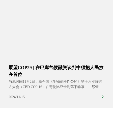
展望COP29 | 在巴库气候融资谈判中须把人民放
在首位
当地时间11月2日，联合国《生物多样性公约》第十六次缔约
方大会（CBD COP 16）在哥伦比亚卡利落下帷幕——尽管总
体结果存在分歧，但两年一度的会议还是为大自然赢得了一些
2024/11/15
显著的成果。随着在阿塞拜疆主办的《联合国气候变化框架公
约》第二十九次缔约方大会（COP29）于当地时间11月11日开
幕，环境界的目光现在转向了地球的另一端。