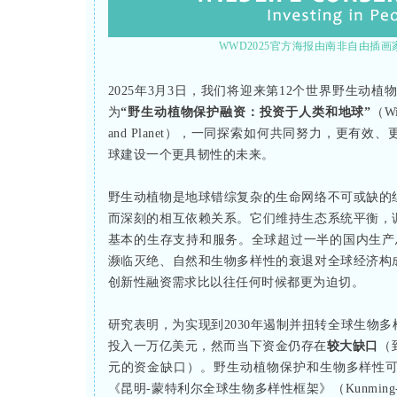
WWD2025官方海报由南非自由插画家和自
2025年3月3日，我们将迎来第12个世界野生动植物日（Wo
为
“野生动植物保护融资：投资于人类和地球”
（Wil
and Planet），一同探索如何共同努力，更
球建设一个更具韧性的未来。
野生动植物是地球错综复杂的生命网络不可或缺的
而深刻的相互依赖关系。它们维持生态系统平衡，
基本的生存支持和服务。全球超过一半的国内生产
濒临灭绝、自然和生物多样性的衰退对全球经济构
创新性融资需求比以往任何时候都更为迫切。
研究表明，为实现到2030年遏制并扭转全球生物
投入一万亿美元，然而当下资金仍存在
较大缺口
（
元的资金缺口）。野生动植物保护和生物多样性
《昆明-蒙特利尔全球生物多样性框架》（Kunming-Montreal