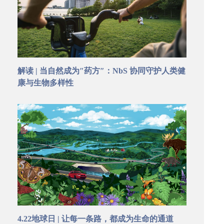
解读 | 当自然成为″药方″：NbS 协同守护人类健
康与生物多样性
4.22地球日 | 让每一条路，都成为生命的通道