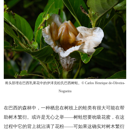
将头部埋在巴西乳果花中的伊泽克松氏巴西树蛙。© Carlos Henrique de-Oliveira-
Nogueira
在巴西的森林中，一种栖息在树枝上的蛙类有很大可能在帮
助树木繁衍。或许是无心之举——树蛙想要吮吸花蜜，在这
过程中它的背上就沾满了花粉——可如果这确实对树木繁衍