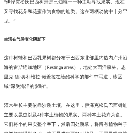
“伊泽克松氏巴西树蛙是已知唯一一种主动寻找果实、现在
又寻找花朵和花蜜作为食物的蛙类。这在两栖动物中十分罕
见。”
生活在气候变化阴影下
这种树蛙和巴西乳果树都分布于巴西东北部里约热内卢州沿
海的雷斯廷加地区（Restinga areas），地处大西洋森林。恩
里克·德·奥利维拉·诺盖拉在给酷科学的邮件中写道，该区
域“深受海洋的影响”。
灌木生长主要依靠沙质土壤。在这里，伊泽克松氏巴西树蛙
主要以昆虫以及4种本土植物的果实、两种本土花卉为食。
它们将小的果实整个吞下，然后四处跳跃，将留有植物种子