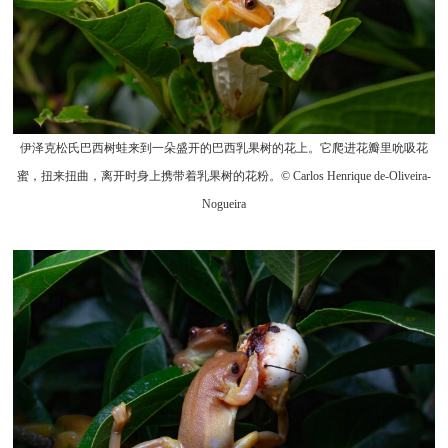
伊泽克松氏巴西树蛙来到一朵盛开的巴西乳果树的花上。它爬进花瓣里吮吸花
蜜，扭来扭曲，离开时身上携带着乳果树的花粉。© Carlos Henrique de-Oliveira-
Nogueira