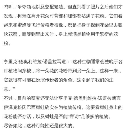
鸣叫、争夺领地以及交配繁殖。但直到看了照片之后他们才
发现，树蛙在离开花朵时背部和腿部都沾满了花粉。它们看
起来和蜜蜂等飞行传粉者很像，都是把身子探到花朵里去啜
饮花蜜，而等到冒出来时，身上就满是植物用于繁衍的花
粉。
亨里克·德奥利维拉·诺盖拉写道：“这种生物通常会整晚于各
种植物间穿梭，将一朵花的花粉带到另一朵上。这样一来，
它就很有可能在扮演传粉者的角色。这引起了我们的注
意。”
不过，目前的研究还无法让亨里克·德奥利维拉·诺盖拉断言
伊泽克松氏巴西树蛙确实在为植物传粉。这要看树蛙身上的
花粉能否存活，以及树蛙是否能“拜访”足够多的植物。
尽管如此，这种可能性还是很大的。