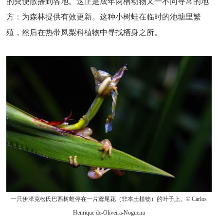
的粪便散播到各地。这正是成年两栖动物又一不同寻常的地
方：为森林提供有效更新。这种小树蛙在临时的池塘里繁
殖，然后在热带凤梨科植物中寻找栖身之所。
一只伊泽克松氏巴西树蛙停在一片鸢尾花（非本土植物）的叶子上。© Carlos
Henrique de-Oliveira-Nogueira