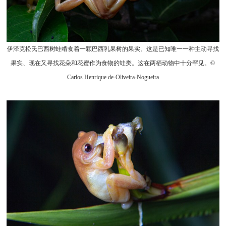
伊泽克松氏巴西树蛙啃食着一颗巴西乳果树的果实。这是已知唯一一种主动寻找
果实、现在又寻找花朵和花蜜作为食物的蛙类。这在两栖动物中十分罕见。©
Carlos Henrique de-Oliveira-Nogueira