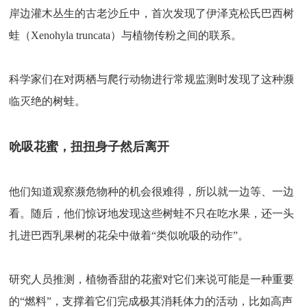
岸边灌木丛生的古老沙丘中，首次发现了伊泽克松氏巴西树
蛙（Xenohyla truncata）与植物传粉之间的联系。
科学家们在对两栖与爬行动物进行常规监测时发现了这种濒
临灭绝的树蛙。
吮吸花蜜，扭扭身子然后离开
他们知道观察濒危物种的机会很难得，所以就一边等、一边
看。随后，他们惊讶地发现这些树蛙不只在吃水果，还一头
扎进巴西乳果树的花朵中做着“类似吮吸的动作”。
研究人员推测，植物香甜的花蜜对它们来说可能是一种重要
的“燃料”，支撑着它们完成极其消耗体力的活动，比如高声